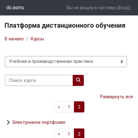
Перейти к основному содержанию
do.asmu
Вы не вошли в систему (
Вход
)
Платформа дистанционного обучения
В начало
Курсы
Категории курсов
Поиск курса
Поиск курса
Развернуть всё
Предыдущая страница
Страница 1
Страница 2
«
1
2
Электронное портфолио
Предыдущая страница
Страница 1
Страница 2
«
1
2