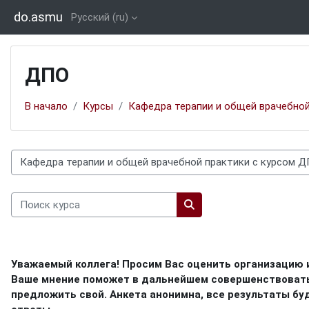
Перейти к основному содержанию
do.asmu
Русский ‎(ru)‎
ДПО
В начало
Курсы
Кафедра терапии и общей врачебной
Категории курсов
Поиск курса
Поиск курса
Уважаемый коллега! Просим Вас оценить организацию 
Ваше мнение поможет в дальнейшем совершенствовать 
предложить свой. Анкета анонимна, все результаты бу