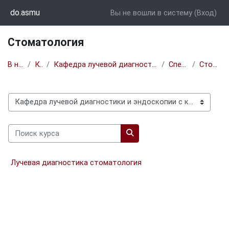
Перейти к основному содержанию
do.asmu
Вы не вошли в систему (
Вход
)
Стоматология
В начало
Курсы
Кафедра лучевой диагностики и эндоскопии с курсом ДПО
Специалитет
Стоматология
Категории курсов
Поиск курса
Поиск курса
Лучевая диагностика стоматология
Блоки
Дополнительные блоки