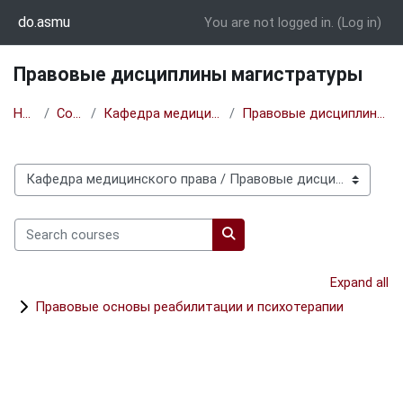
Skip to main content
do.asmu
You are not logged in. (
Log in
)
Правовые дисциплины магистратуры
Home
Courses
Кафедра медицинского права
Правовые дисциплины магистратуры
Course categories
Search courses
Search courses
Expand all
Правовые основы реабилитации и психотерапии
Blocks
Supplementary blocks