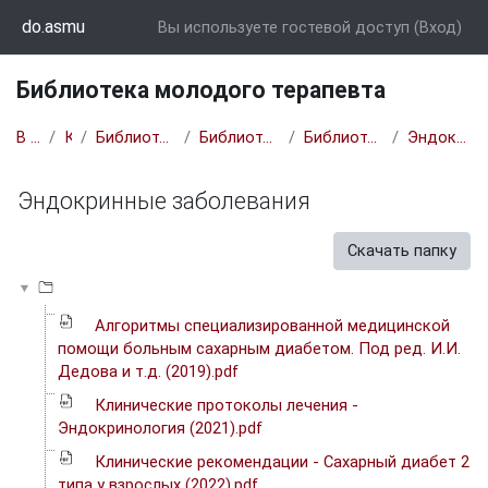
Перейти к основному содержанию
do.asmu
Вы используете гостевой доступ (
Вход
)
Библиотека молодого терапевта
В начало
Курсы
Библиотека молодого терапевта
Библиотека молодого терапевта
Библиотека молодого терапевта
Эндокринные заболевания
Эндокринные заболевания
Требуемые условия завершения
Скачать папку
Алгоритмы специализированной медицинской
помощи больным сахарным диабетом. Под ред. И.И.
Дедова и т.д. (2019).pdf
Клинические протоколы лечения -
Эндокринология (2021).pdf
Клинические рекомендации - Сахарный диабет 2
типа у взрослых (2022).pdf