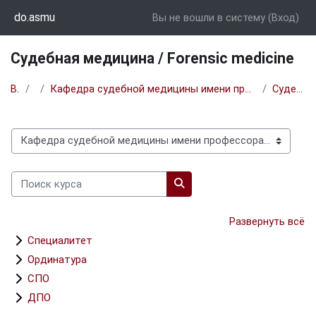
Перейти к основному содержанию
do.asmu
Вы не вошли в систему (
Вход
)
Судебная медицина / Forensic medicine
В начало
Курсы
Кафедра судебной медицины имени профессора В.Н. Крюкова и патологической анатомии с курсом ДПО/Department of Forensic Medicine named after V.N. Kryukov and Pathological Anatomy with APE course
Судебная медицина / Forensic medicine
Категории курсов
Поиск курса
Поиск курса
Развернуть всё
Специалитет
Ординатура
СПО
ДПО