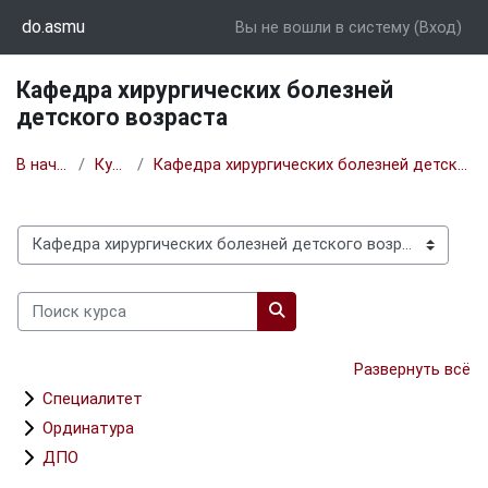
Перейти к основному содержанию
do.asmu
Вы не вошли в систему (
Вход
)
Кафедра хирургических болезней
детского возраста
В начало
Курсы
Кафедра хирургических болезней детского возраста
Категории курсов
Поиск курса
Поиск курса
Развернуть всё
Специалитет
Ординатура
ДПО