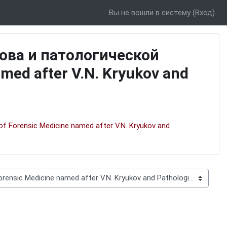
Вы не вошли в систему (
Вход
)
ова и патологической
ed after V.N. Kryukov and
orensic Medicine named after V.N. Kryukov and