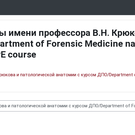
 имени профессора В.Н. Крюк
tment of Forensic Medicine nam
PE course
кова и патологической анатомии с курсом ДПО/Department of F