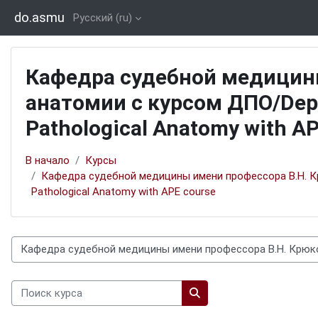
Перейти к основному содержанию
do.asmu
Русский ‎(ru)‎
Кафедра судебной медицины
анатомии с курсом ДПО/Depar
Pathological Anatomy with A
В начало
Курсы
Кафедра судебной медицины имени профессора В.Н. Крю
Pathological Anatomy with APE course
Категории курсов
Поиск курса
Поиск курса