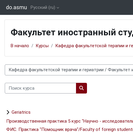
Перейти к основному содержанию
do.asmu
Русский ‎(ru)‎
Факультет иностранный сту
В начало
Курсы
Кафедра факультетской терапии и г
Категории курсов
Поиск курса
Поиск курса
Geriatrics
Производственная практика 5 курс "Научно - исследовательск
ФИС. Практика "Помощник врача"/Faculty of foreign students. 