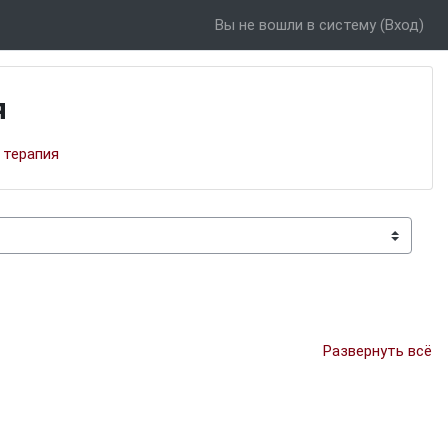
Вы не вошли в систему (
Вход
)
я
 терапия
Развернуть всё