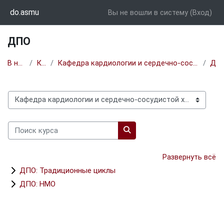
Перейти к основному содержанию
do.asmu
Вы не вошли в систему (
Вход
)
ДПО
В начало
Курсы
Кафедра кардиологии и сердечно-сосудистой хирургии с курсом ДПО
ДПО
Категории курсов
Поиск курса
Поиск курса
Развернуть всё
ДПО: Традиционные циклы
ДПО: НМО
Блоки
Дополнительные блоки