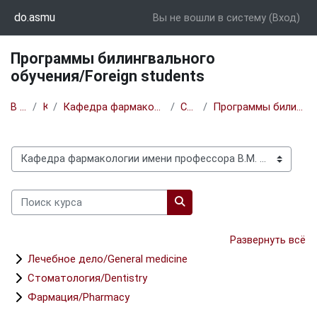
Перейти к основному содержанию
do.asmu
Вы не вошли в систему (
Вход
)
Программы билингвального
обучения/Foreign students
В начало
Курсы
Кафедра фармакологии имени профессора В.М. Брюханова
Специалитет
Программы билингвального обучения/Foreign students
Категории курсов
Поиск курса
Поиск курса
Развернуть всё
Лечебное дело/General medicine
Стоматология/Dentistry
Фармация/Pharmacy