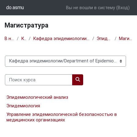
Перейти к основному содержанию
do.asmu
Вы не вошли в систему (
Вход
)
Магистратура
В начало
Курсы
Кафедра эпидемиологии/Department of Epidemiology
Эпидемиология
Магистратура
Категории курсов
Поиск курса
Поиск курса
Эпидемиологический анализ
Эпидемиология
Управление эпидемиологической безопасностью в
медицинских организациях
Блоки