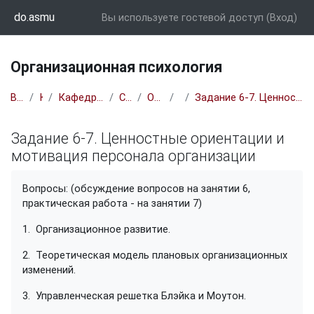
Перейти к основному содержанию
do.asmu
Вы используете гостевой доступ (
Вход
)
Организационная психология
В начало
Курсы
Кафедра клинической психологии
Специалитет
Орг психология
Курс
Задание 6-7. Ценностные ориентации и мотивация персонала организации
Задание 6-7. Ценностные ориентации и
мотивация персонала организации
Требуемые условия завершения
Вопросы: (обсуждение вопросов на занятии 6,
практическая работа - на занятии 7)
1.
Организационное развитие.
2.
Теоретическая модель плановых организационных
изменений.
3.
Управленческая решетка Блэйка и Моутон.