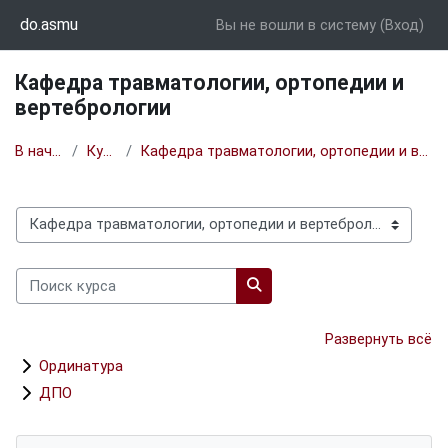
Перейти к основному содержанию
do.asmu
Вы не вошли в систему (
Вход
)
Кафедра травматологии, ортопедии и
вертебрологии
В начало
Курсы
Кафедра травматологии, ортопедии и вертебрологии
Категории курсов
Поиск курса
Поиск курса
Развернуть всё
Ординатура
ДПО
Блоки
Пропустить Категории курсов